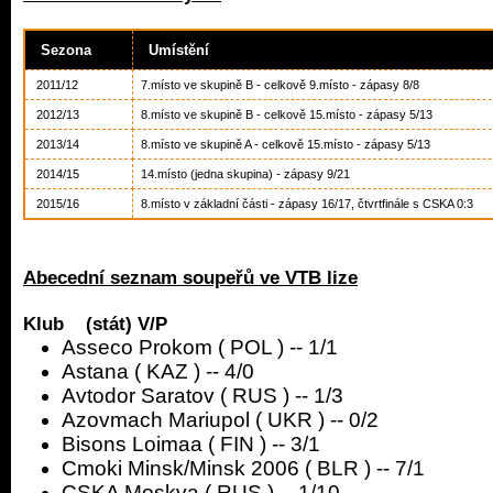
Sezona
Umístění
2011/12
7.místo ve skupině B - celkově 9.místo - zápasy 8/8
2012/13
8.místo ve skupině B - celkově 15.místo - zápasy 5/13
2013/14
8.místo ve skupině A - celkově 15.místo - zápasy 5/13
2014/15
14.místo (jedna skupina) - zápasy 9/21
2015/16
8.místo v základní části - zápasy 16/17, čtvrtfinále s CSKA 0:3
Abecední seznam soupeřů ve VTB lize
Klub (stát) V/P
Asseco Prokom ( POL ) -- 1/1
Astana ( KAZ ) -- 4/0
Avtodor Saratov ( RUS ) -- 1/3
Azovmach Mariupol ( UKR ) -- 0/2
Bisons Loimaa ( FIN ) -- 3/1
Cmoki Minsk/Minsk 2006 ( BLR ) -- 7/1
CSKA Moskva ( RUS ) -- 1/10