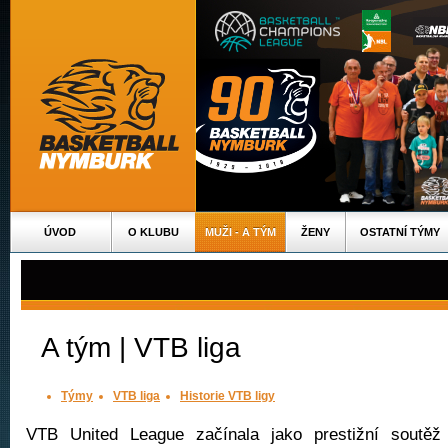
ÚVOD
O KLUBU
MUŽI - A TÝM
ŽENY
OSTATNÍ TÝMY
A tým | VTB liga
Týmy
VTB liga
Historie VTB ligy
VTB United League začínala jako prestižní soutěž 