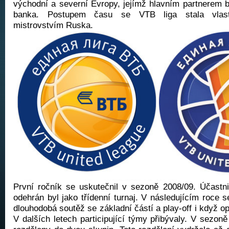
východní a severní Evropy, jejímž hlavním partnerem 
banka. Postupem času se VTB liga stala vlas
mistrovstvím Ruska.
První ročník se uskutečnil v sezoně 2008/09. Účastn
odehrán byl jako třídenní turnaj. V následujícím roce s
dlouhodobá soutěž se základní částí a play-off i když o
V dalších letech participující týmy přibývaly. V sezon