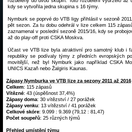
rozděleny do dvou skupin. Toto rozdělení vydrželo až
kdy se vytvořila jedna skupina s 16 týmy.
Nymburk se poprvé do VTB ligy přihlásil v sezoně 2011/
pět sezon. Za tu dobu odehrál v lize celkem 115 zápas
zaznamenal v poslední sezoně 2015/16, kdy se probojo
až do play-off proti CSKA Moskva.
Účast ve VTB lize byla atraktivní pro samotný klub i
republiky se podívaly týmy z předních evropských 
movitější, než byl Nymburk jako například CSKA M
UNICS Kazaň nebo Žalgiris Kaunas.
Zápasy Nymburka ve VTB lize za sezony 2011 až 2016
Celkem
: 115 zápasů
Vítězné
: 43 (úspěšnost 37,4%)
Zápasy doma
: 30 vítězství / 27 porážek
Zápasy venku
: 13 vítězství / 41 porážek
Celkové skóre
: 9.099 : 9.369 (79,12 : 81,47)
Počet soupeřů
: 25 různých týmů
Přehled umístění týmu