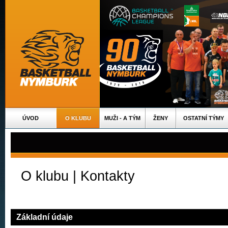
ÚVOD
O KLUBU
MUŽI - A TÝM
ŽENY
OSTATNÍ TÝMY
O klubu | Kontakty
Základní údaje