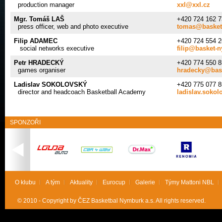
production manager
xxl@xxl.cz
Mgr. Tomáš LAŠ
+420 724 162 7
press officer, web and photo executive
tomas@basket
Filip ADAMEC
+420 724 554 2
social networks executive
filip@basket-
Petr HRADECKÝ
+420 774 550 8
games organiser
hradecky@bas
Ladislav SOKOLOVSKÝ
+420 775 077 8
director and headcoach Basketball Academy
ladislav.soko
SPONZOŘI
O klubu
A tým
Aktuality
Eurocup
Galerie
Týmy Mattoni NBL
© 2010 - Copyright by ČEZ Basketbal Nymburk a.s. All rights reserved.