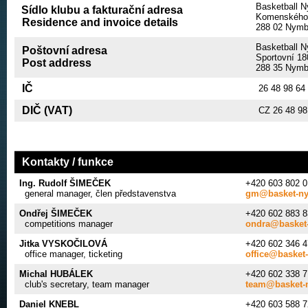
Basketball N
Sídlo klubu a fakturační adresa
Komenského
Residence and invoice details
288 02 Nym
Basketball 
Poštovní adresa
Sportovní 18
Post address
288 35 Nymb
IČ
26 48 98 64
DIČ (VAT)
CZ 26 48 98
Kontakty / funkce
Ing. Rudolf ŠIMEČEK
+420 603 802 0
general manager, člen představenstva
gm@basket-ny
Ondřej ŠIMEČEK
+420 602 883 8
competitions manager
ondra@basket
Jitka VYSKOČILOVÁ
+420 602 346 4
office manager, ticketing
office@basket
Michal HUBÁLEK
+420 602 338 7
club's secretary, team manager
team@basket-
Daniel KNEBL
+420 603 588 7