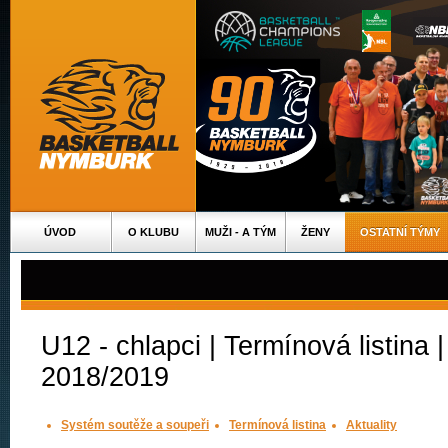
ÚVOD
O KLUBU
MUŽI - A TÝM
ŽENY
OSTATNÍ TÝMY
U12 - chlapci | Termínová listina |
2018/2019
Systém soutěže a soupeři
Termínová listina
Aktuality