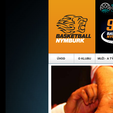
ÚVOD
O KLUBU
MUŽI - A T