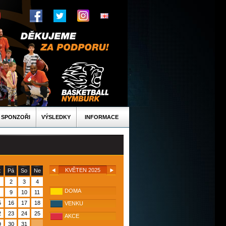
SPONZOŘI
VÝSLEDKY
INFORMACE
KVĚTEN 2025
t
Pá
So
Ne
2
3
4
DOMA
9
10
11
5
16
17
18
VENKU
2
23
24
25
AKCE
9
30
31