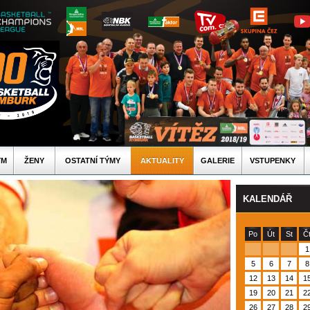
ÝM
ŽENY
OSTATNÍ TÝMY
AKTUALITY
GALERIE
VSTUPENKY
KALENDÁŘ
Po
Út
St
Č
1
5
6
7
8
12
13
14
1
19
20
21
2
26
27
28
2