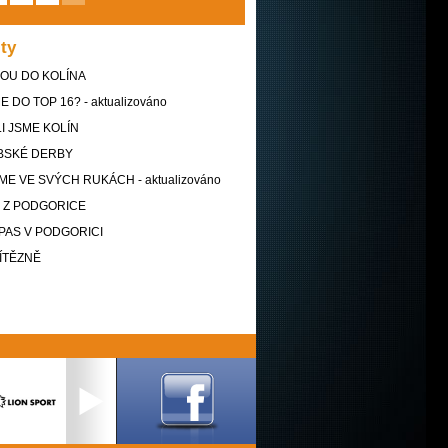
ity
OU DO KOLÍNA
DO TOP 16? - aktualizováno
I JSME KOLÍN
ABSKÉ DERBY
E VE SVÝCH RUKÁCH - aktualizováno
 Z PODGORICE
PAS V PODGORICI
ÍTĚZNĚ