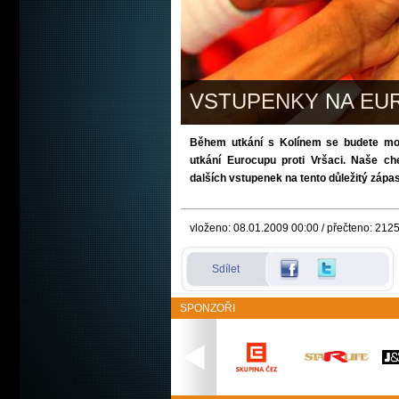
VSTUPENKY NA EU
Během utkání s Kolínem se budete moci
utkání Eurocupu proti Vršaci. Naše che
dalších vstupenek na tento důležitý zápa
vloženo: 08.01.2009 00:00 / přečteno: 212
Sdílet
SPONZOŘI