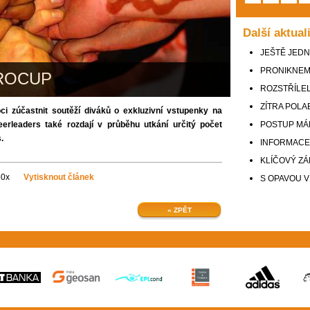
Další aktual
JEŠTĚ JEDN
PRONIKNEME 
ROCUP
ROZSTŘÍLEL
ZÍTRA POL
 zúčastnit soutěží diváků o exkluzivní vstupenky na
erleaders také rozdají v průběhu utkání určitý počet
POSTUP MÁM
s.
INFORMACE
KLÍČOVÝ ZÁ
50x
Vytisknout článek
S OPAVOU V
« ZPĚT