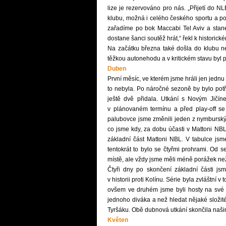
lize je rezervováno pro nás. „Přijetí do
klubu, možná i celého českého sportu a pov
zařadíme po bok Maccabi Tel Aviv a sta
dostane šanci soutěž hrát,“ řekl k historic
Na začátku března také došla do klubu n
těžkou autonehodu a v kritickém stavu byl
Duben
První měsíc, ve kterém jsme hráli jen jed
to nebyla. Po náročné sezoně by bylo potře
ještě dvě přidala. Utkání s Novým Jičí
v plánovaném termínu a před play-off s
palubovce jsme změnili jeden z nymburskýc
co jsme kdy, za dobu účasti v Mattoni NBL
základní část Mattoni NBL. V tabulce jsme
tentokrát to bylo se čtyřmi prohrami. Od 
místě, ale vždy jsme měli méně porážek ne
Čtyři dny po skončení základní části jsm
v historii proti Kolínu. Série byla zvláštní 
ovšem ve druhém jsme byli hosty na své pa
jednoho diváka a než hledat nějaké složité
Tyršáku. Obě dubnová utkání skončila naši
Květen