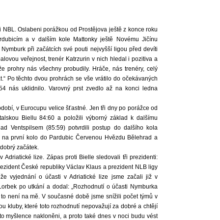
i NBL. Oslabeni porážkou od Prostějova ještě z konce roku
dubicím a v dalším kole Mattonky ještě Novému Jičínu
 Nymburk při začátcích své pouti nejvyšší ligou před devíti
alovou veřejnost, trenér Katrzurin v nich hledal i pozitiva a
že prohry nás všechny probudily. Hráče, nás trenéry, celý
t.“ Po těchto dvou prohrách se vše vrátilo do očekávaných
54 nás uklidnilo. Varovný prst zvedlo až na konci ledna
dobí, v Eurocupu velice šťastné. Jen tři dny po porážce od
italskou Biellu 84:60 a položili výborný základ k dalšímu
d Ventspilsem (85:59) potvrdili postup do dalšího kola
 na první kolo do Pardubic Červenou Hvězdu Bělehrad a
 dobrý začátek.
Adriatické lize. Zápas proti Bielle sledovali tři prezidenti:
rezident České republiky Václav Klaus a prezident NLB ligy
že vyjednání o účasti v Adriatické lize jsme začali již v
l Lorbek po utkání a dodal: „Rozhodnutí o účasti Nymburka
, to není na mě. V současné době jsme snížili počet týmů v
ou kluby, které toto rozhodnutí nepovažují za dobré a chtějí
éto myšlence nakloněni, a proto také dnes v noci budu vést