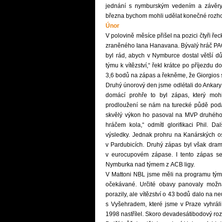
jednání s nymburským vedením a závěr
března bychom mohli udělat konečné rozho
Únor
V polovině měsíce přišel na pozici čtyři ře
zraněného Iana Hanavana. Bývalý hráč PAO
byl rád, abych v Nymburce dostal větší
týmu k vítězství,“ řekl krátce po příjezdu
3,6 bodů na zápas a řekněme, že Giorgios
Druhý únorový den jsme odlétali do Ankary
domácí prohře to byl zápas, který mo
prodloužení se nám na turecké
půdě podař
skvělý výkon ho pasoval na MVP druhého
hráčem kola,“ odmítl glorifikaci Phil. 
výsledky. Jednak prohru na Kanárských os
v Pardubicích. Druhý zápas byl však dram
v eurocupovém zápase. I tento zápas se 
Nymburka nad týmem z ACB ligy.
V Mattoni NBL jsme měli na programu týmy 
očekávané. Určité obavy panovaly možn
porazily, ale vítězství o 43 bodů dalo na
s Vyšehradem, které jsme v Praze vyhráli
1998 nastřílel. Skoro devadesátibodový roz