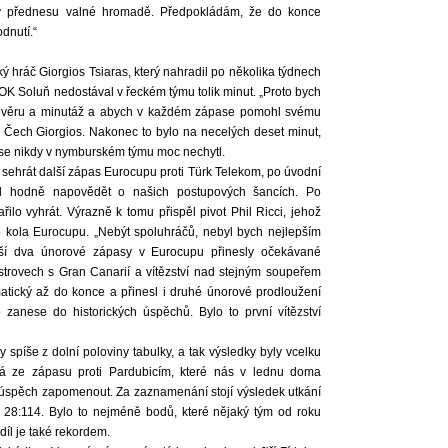
y přednesu valné hromadě. Předpokládám, že do konce
dnutí.“
cký hráč Giorgios Tsiaras, který nahradil po několika týdnech
K Soluň nedostával v řeckém týmu tolik minut. „Proto bych
 důvěru a minutáž a abych v každém zápase pomohl svému
 do Čech Giorgios. Nakonec to bylo na necelých deset minut,
 se nikdy v nymburském týmu moc nechytl.
 sehrát další zápas Eurocupu proti Türk Telekom, po úvodní
hl hodně napovědět o našich postupových šancích. Po
ilo vyhrát. Výrazně k tomu přispěl pivot Phil Ricci, jehož
 kola Eurocupu. „
Nebýt spoluhráčů, nebyl bych nejlepším
Další dva únorové zápasy v Eurocupu přinesly očekávané
trovech s Gran Canarií a vítězství nad stejným soupeřem
atický až do konce a přinesl i druhé únorové prodloužení
zanese do historických úspěchů. Bylo to první vítězství
spíše z dolní poloviny tabulky, a tak výsledky byly vcelku
á ze zápasu proti Pardubicím, které nás v lednu doma
 neúspěch zapomenout. Za zaznamenání stojí výsledek utkání
 28:114. Bylo to nejméně bodů, které nějaký tým od roku
díl je také rekordem.