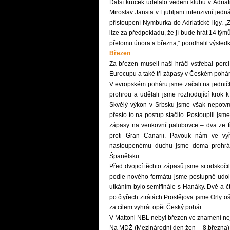
Další krůček udělalo vedení klubu v Adria
Miroslav Jansta v Ljubljani intenzivní 
přistoupení Nymburka do Adriatické ligy. 
lize za předpokladu, že jí bude hrát 14 tým
přelomu února a března,“ poodhalil výsledk
Březen
Za březen museli naši hráči vstřebal porc
Eurocupu a také tři zápasy v Českém pohár
V evropském poháru jsme začali na jednič
prohrou a udělali jsme rozhodující krok
Skvělý výkon v Srbsku jsme však nepotvrd
přesto to na postup stačilo. Postoupili js
zápasy na venkovní palubovce – dva ze tř
proti Gran Canarii. Pavouk nám ve vyřa
nastoupenému duchu jsme doma prohráli 
Španělsku.
Před dvojicí těchto zápasů jsme si odskoč
podle nového formátu jsme postupně udola
utkáním bylo semifinále s Hanáky. Dvě a čt
po čtyřech ztrátách Prostějova jsme Orly oš
za cílem vyhrát opět Český pohár.
V Mattoni NBL nebyl březen ve znamení nejt
Na MDŽ (Mezinárodní den žen – 8.března) b