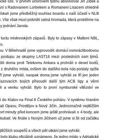
tické lize. V prvním únorovém týdnu
absolvoval Jiří Zídek a
jednání s Radovanem Lorbekem a Romanem Lisacem ohledně
„Získali jsme předběžný souhlas boardu s naší účastí v NLB
ů. Vše však musí potvrdit valná hromada,
která proběhne na
y jednání Jansta.
i tuctu mistrovských zápasů. Byly to zápasy v Mattoni NBL,
u.
ku. V Bělehradě jsme vyprovodili domácí osmnáctibodovou
 k postupu ze skupiny LAST16 mezi posledních osm týmů.
ili doma proti Telekomu Ankara a prohráli o deset bodů,
me z druhého místa, ovšem do dalšího kola nás poslaly spíše
í jsme vyhráli, naopak doma jsme vyhráli ze tří jen jeden
zovacích bojích přisoudil další tým ACB ligy a věrni
a venku vyhráli. Bylo to první nymburské vítězství ve
ili do Klatov na Final 8 Českého poháru. V systému hraném
li Opavu, Prostějov a Nový Jičín. Jednoznačně nejtěžším
vrt minuty před koncem jsme ještě prohrávali o 4 body, ale
kubali. Ve finále s Novým Jičínem už jsme si šli od začátku
ěžších soupeřů a všech pět utkání jsme vyhráli.
ylo klubu oficiálně oznámeno, že jedno místo v Adriatické