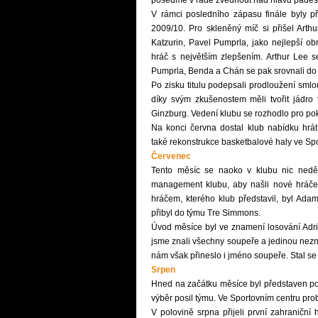
posedmé v řadě zvednout nad hlavu padesáti
V rámci posledního zápasu finále byly 
2009/10. Pro skleněný míč si přišel Arthu
Katzurin, Pavel Pumprla, jako nejlepší o
hráč s největším zlepšením. Arthur Lee s
Pumprla, Benda a Chán se pak srovnali do 
Po zisku titulu podepsali prodloužení sml
díky svým zkušenostem měli tvořit jádro
Ginzburg. Vedení klubu se rozhodlo pro p
Na konci června dostal klub nabídku hrát 
také rekonstrukce basketbalové haly ve Sp
Červenec
Tento měsíc se naoko v klubu nic neděj
management klubu, aby našli nové hráče
hráčem, kterého klub představil, byl Ada
přibyl do týmu Tre Simmons.
Úvod měsíce byl ve znamení losování Adriat
jsme znali všechny soupeře a jedinou nezn
nám však přineslo i jméno soupeře. Stal se 
Srpen
Hned na začátku měsíce byl představen po
výběr posil týmu. Ve Sportovním centru prob
V polovině srpna přijeli první zahraniční