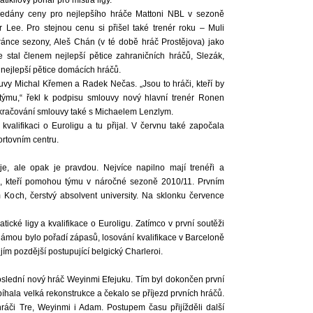
kilový pohár pro mistra ligy.
předány ceny pro nejlepšího hráče Mattoni NBL v sezoně
r Lee. Pro stejnou cenu si přišel také trenér roku – Muli
bránce sezony, Aleš Chán (v té době hráč Prostějova) jako
e stal členem nejlepší pětice zahraničních hráčů, Slezák,
nejlepší pětice domácích hráčů.
ouvy Michal Křemen a Radek Nečas. „Jsou to hráči, kteří by
 týmu,“ řekl k podpisu smlouvy nový hlavní trenér Ronen
okračování smlouvy také s Michaelem Lenzlym.
kvalifikaci o Euroligu a tu přijal. V červnu také započala
ortovním centru.
e, ale opak je pravdou. Nejvíce napilno mají trenéři a
, kteří pomohou týmu v náročné sezoně 2010/11. Prvním
m Koch, čerstvý absolvent university. Na sklonku července
ické ligy a kvalifikace o Euroligu. Zatímco v první soutěži
ámou bylo pořadí zápasů, losování kvalifikace v Barceloně
jím pozdější postupující belgický Charleroi.
slední nový hráč Weyinmi Efejuku. Tím byl dokončen první
íhala velká rekonstrukce a čekalo se příjezd prvních hráčů.
 hráči Tre, Weyinmi i Adam. Postupem času přijížděli další