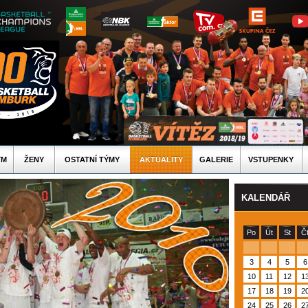
ÝM
ŽENY
OSTATNÍ TÝMY
AKTUALITY
GALERIE
VSTUPENKY
KALENDÁŘ
Po
Út
St
Č
3
4
5
6
10
11
12
1
17
18
19
2
24
25
26
2