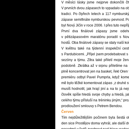
V měsíci lásky jsme nejprve dokončili čt
V prvních dvou zápasech to vypadalo na obv
tradici. Po čtyřech letech a 117 nymburs
zápase semifinále nymburskou pevnost. Po
byl Nový Jičín v roce 2006. I přes tuto nepř
První dva finálové zápasy jsme odehr
v pětizápasovém maratónu poradil s Nový
hostů. Oba finálové zápasy se staly naší koři
V květnu také na týdenní inspekční cestu
s Pardubicemi. „Přijel jsem prodebatovat
sezóny a týmu. Zítra také přiletí moje žen
podobně. Zkrátka až v srpnu přiletíme na
plně koncentrovat jen na basket, řekl Oren 
premiéru odbyl Pavel Pumprla, když kome
mě bylo těžké komentovat zápas ‚z druhé st
musíš hodnotit, jak hrají jiní a na to já n
člověk spíše hledá svoje chyby a hledá, ja
celého týmu přísluší na tréninku jiným,“ p
prodloužení smlouvy s Petrem Bendou.
Červen
Tím nejdůležitějším počinem byla šestá o
den sice Prostějov doma vyhrál, ale další d