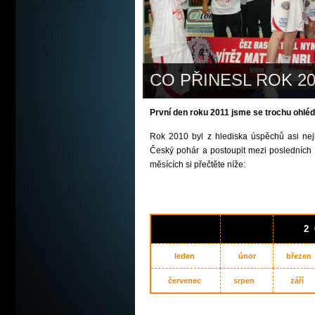
CO PŘINESL ROK 20
První den roku 2011 jsme se trochu ohléd
Rok 2010 byl z hlediska úspěchů asi nejl
Český pohár a postoupit mezi posledních 8
měsících si přečtěte níže:
2 
leden
únor
březen
červenec
srpen
září