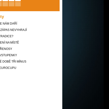
ity
SE NÁM DAŘÍ
 ZÁPAS NEVYHRAJÍ
TRADICE?
ENÍ NA MÍSTĚ
PŘENOSY
VSTUPENKY
 DOBĚ TŘI MÍNUS
D EUROCUPU