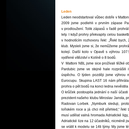
Leden
Leden neodstartoval vůbec dobře v Matton
2009 jsme podlehli v prvním zápase Par
v prodloužení. Tolik zápasů v řadě prohrál
lety. I když prohry překvapily celou basketb
v hodnotícím rozhovoru řekl: „
Řekl bych, 
klub. Mysleli jsme si, že nemůžeme prohrá
kolejí. Další kolo v Opavě s výhrou 107:
vydřené vítězství v Kolíně o 8 bodů.
V Mattoni NBL jsme sice prožívali těžké ob
Pardubic jsme ve stejné hale rozprášili 
úspěchu. O týden později jsme výhrou na
Eurocupu. Skupina LAST 16 nám přihrála
prohra o pět bodů na konci ledna nevěstila
O krůček postoupila jednání o naší účasti v 
prezident našeho klubu Miroslav Jansta, p
Radovan Lorbek. „
Nymburk sleduji, proto
loňském roce a já chci mít přehled,“ řek
musí udělat valná hromada Adriatické ligy
Adriatické lize na 12 účastníků, nicméně js
se vrátit k modelu se 14ti týmy. My jsme t