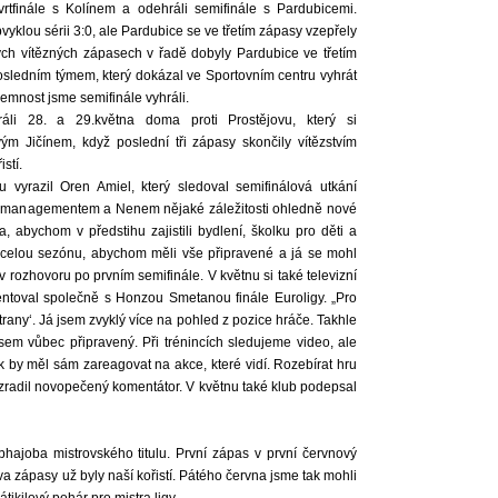
vrtfinále s Kolínem a odehráli semifinále s Pardubicemi.
yklou sérii 3:0, ale Pardubice se ve třetím zápasy vzepřely
kých vítězných zápasech v řadě dobyly Pardubice ve třetím
sledním týmem, který dokázal ve Sportovním centru vyhrát
íjemnost jsme semifinále vyhráli.
áli 28. a 29.května doma proti Prostějovu, který si
m Jičínem, když poslední tři zápasy skončily vítězstvím
stí.
 vyrazil Oren Amiel, který sledoval semifinálová utkání
 s managementem a Nenem nějaké záležitosti ohledně nové
a, abychom v předstihu zajistili bydlení, školku pro děti a
 celou sezónu, abychom měli vše připravené a já se mohl
v rozhovoru po prvním semifinále. V květnu si také televizní
ntoval společně s Honzou Smetanou finále Euroligy. „Pro
rany‘. Já jsem zvyklý více na pohled z pozice hráče. Takhle
ejsem vůbec připravený. Při trénincích sledujeme video, ale
k by měl sám zareagovat na akce, které vidí. Rozebírat hru
rozradil novopečený komentátor. V květnu také klub podepsal
bhajoba mistrovského titulu. První zápas v první červnový
va zápasy už byly naší kořistí. Pátého června jsme tak mohli