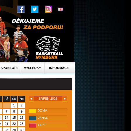
SPONZOŘI
VÝSLEDKY
INFORMACE
SRPEN 2026
t
Pá
So
Ne
1
2
DOMA
7
8
9
3
14
15
16
VENKU
0
21
22
23
AKCE
7
28
29
30