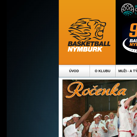
ÚVOD
O KLUBU
MUŽI - A T