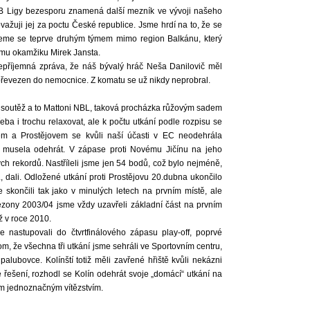
 NLB Ligy bezesporu znamená další mezník ve vývoji našeho
ažuji jej za poctu České republice. Jsme hrdí na to, že se
neme se teprve druhým týmem mimo region Balkánu, který
kému okamžiku Mirek Jansta.
epříjemná zpráva, že náš bývalý hráč Neša Danilovič měl
 převezen do nemocnice. Z komatu se už nikdy neprobral.
nu soutěž a to Mattoni NBL, taková procházka růžovým sadem
ba i trochu relaxovat, ale k počtu utkání podle rozpisu se
nem a Prostějovem se kvůli naší účasti v EC neodehrála
e musela odehrát. V zápase proti Novému Jičínu na jeho
h rekordů. Nastříleli jsme jen 54 bodů, což bylo nejméně,
, dali. Odložené utkání proti Prostějovu 20.dubna ukončilo
 skončili tak jako v minulých letech na prvním místě, ale
sezony 2003/04 jsme vždy uzavřeli základní část na prvním
ž v roce 2010.
e nastupovali do čtvrtfinálového zápasu play-off, poprvé
v tom, že všechna tři utkání jsme sehráli ve Sportovním centru,
lubovce. Kolínští totiž měli zavřené hřiště kvůli nekázni
 řešení, rozhodl se Kolín odehrát svoje „domácí“ utkání na
m jednoznačným vítězstvím.