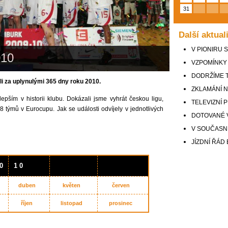
31
Další aktual
V PIONIRU 
10
VZPOMÍNKY
DODRŽÍME 
li za uplynulými 365 dny roku 2010.
ZKLAMÁNÍ N
epším v historii klubu. Dokázali jsme vyhrát českou ligu,
TELEVIZNÍ 
 týmů v Eurocupu. Jak se události odvíjely v jednotlivých
DOTOVANÉ 
V SOUČASNÉ
JÍZDNÍ ŘÁ
0
1 0
duben
květen
červen
říjen
listopad
prosinec