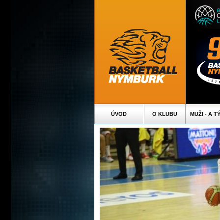
ÚVOD
O KLUBU
MUŽI - A T