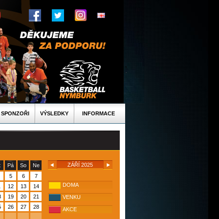
SPONZOŘI
VÝSLEDKY
INFORMACE
ZÁŘÍ 2025
t
Pá
So
Ne
5
6
7
DOMA
1
12
13
14
8
19
20
21
VENKU
5
26
27
28
AKCE