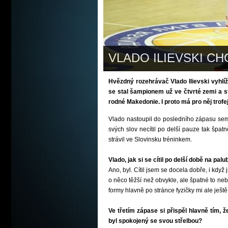
VLADO ILIEVSKI CH
Hvězdný rozehrávač Vlado Ilievski vyhlíž
se stal šampionem už ve čtvrté zemi a st
rodné Makedonie. I proto má pro něj trof
Vlado nastoupil do posledního zápasu semi
svých slov necítil po delší pauze tak špatn
strávil ve Slovinsku tréninkem.
Vlado, jak si se cítil po delší době na pa
Ano, byl. Cítil jsem se docela dobře, i kdy
o něco těžší než obvykle, ale špatné to neb
formy hlavně po stránce fyzičky mi ale ještě
Ve třetím zápase si přispěl hlavně tím, ž
byl spokojený se svou střelbou?