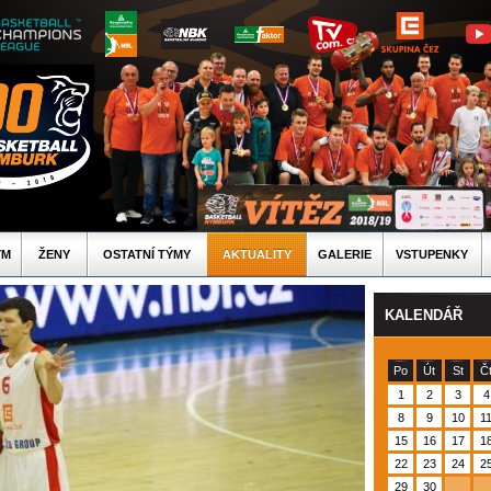
ÝM
ŽENY
OSTATNÍ TÝMY
AKTUALITY
GALERIE
VSTUPENKY
KALENDÁŘ
Po
Út
St
Č
1
2
3
4
8
9
10
1
15
16
17
1
22
23
24
2
29
30