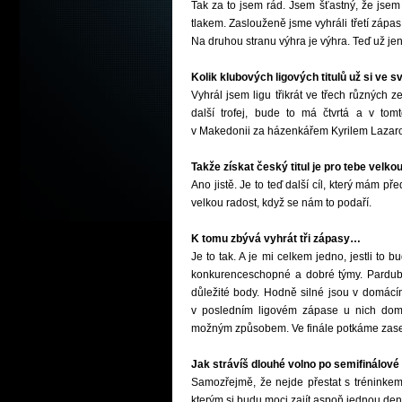
Tak za to jsem rád. Jsem šťastný, že jsem 
tlakem. Zaslouženě jsme vyhráli třetí zápas
Na druhou stranu výhra je výhra. Teď už je
Kolik klubových ligových titulů už si ve s
Vyhrál jsem ligu třikrát ve třech různých 
další trofej, bude to má čtvrtá a v to
v Makedonii za házenkářem Kyrilem Lazarove
Takže získat český titul je pro tebe velko
Ano jistě. Je to teď další cíl, který mám 
velkou radost, když se nám to podaří.
K tomu zbývá vyhrát tři zápasy…
Je to tak. A je mi celkem jedno, jestli to
konkurenceschopné a dobré týmy. Pardubi
důležité body. Hodně silné jsou v domácím
v posledním ligovém zápase u nich doma
možným způsobem. Ve finále potkáme zase s
Jak strávíš dlouhé volno po semifinálové 
Samozřejmě, že nejde přestat s tréninkem
kterým si budu moci zajít aspoň jednou den