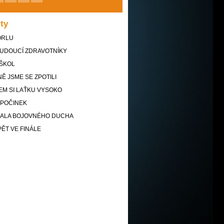
ity
ORLU
BUDOUCÍ ZDRAVOTNÍKY
 ŠKOL
NĚ JSME SE ZPOTILI
EM SI LAŤKU VYSOKO
POČINEK
ZALA BOJOVNÉHO DUCHA
ĚT VE FINÁLE