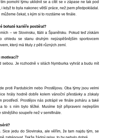
tím pomohl týmu uklidnit se a cítit se v zápase ne tak pod
, i když to byla nakonec větší práce, než jsem předpokládal.
n můžeme čekat, s kým si to rozdáme ve finále.
vé bohaté kariéře posbíral?
zemích – ve Slovinsku, Itálii a Španělsku. Pokud teď získám
mto ohledu se stanu druhým nejúspěšnějším sportovcem
m, který má tituly z pěti různých zemí.
u motivací?
před sebou. Je rozhodně v silách Nymburka vyhrát a budu mít
 bude proti Pardubicím nebo Prostějovu. Oba týmy jsou velmi
ce hrály hodně dobře kolem vánoční přestávky a získaly
 prostředí. Prostějov nás potrápil ve finále poháru a také
 to s ním bylo těžké. Musíme být připraveni nejlepším
ilnějšího soupeře než v semifinále.
sérii?
. Sice jedu do Slovinska, ale věřím, že tam najdu tým, se
ně zatrénovat. Takže žádný relax, to by nebylo dobré.