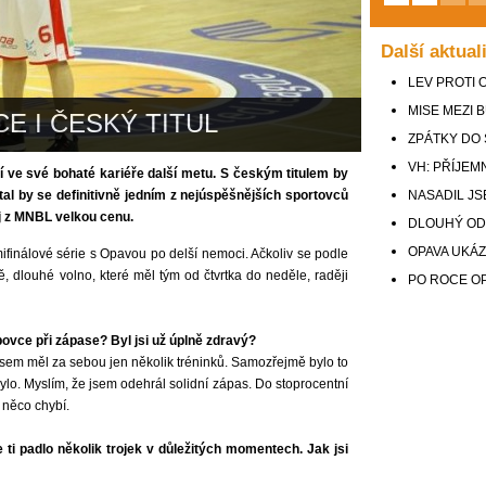
Další aktual
LEV PROTI 
MISE MEZI 
CE I ČESKÝ TITUL
ZPÁTKY DO
VH: PŘÍJEM
í ve své bohaté kariéře další metu. S českým titulem by
al by se definitivně jedním z nejúspěšnějších sportovců
NASADIL JS
ej z MNBL velkou cenu.
DLOUHÝ OD
OPAVA UKÁ
finálové série s Opavou po delší nemoci. Ačkoliv se podle
ě, dlouhé volno, které měl tým od čtvrtka do neděle, raději
PO ROCE OP
lubovce při zápase? Byl jsi už úplně zdravý?
ž jsem měl za sebou jen několik tréninků. Samozřejmě bylo to
ylo. Myslím, že jsem odehrál solidní zápas. Do stoprocentní
 něco chybí.
e ti padlo několik trojek v důležitých momentech. Jak jsi