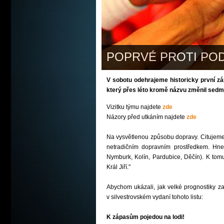
POPRVÉ PROTI PO
V sobotu odehrajeme historicky první z
který přes léto kromě názvu změnil sed
Vizitku týmu najdete
zde
Názory před utkáním najdete
zde
Na vysvětlenou způsobu dopravy. Citujem
netradičním dopravním prostředkem. Hne
Nymburk, Kolín, Pardubice, Děčín). K tomu
Král Jiří."
Abychom ukázali, jak velké prognostiky z
v silvestrovském vydaní tohoto listu:
K zápasům pojedou na lodi!