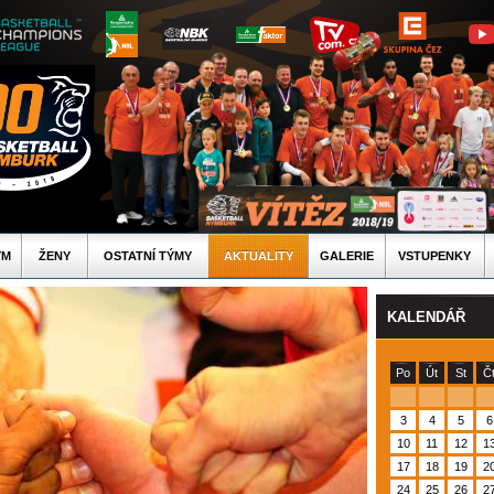
ÝM
ŽENY
OSTATNÍ TÝMY
AKTUALITY
GALERIE
VSTUPENKY
KALENDÁŘ
Po
Út
St
Č
3
4
5
6
10
11
12
1
17
18
19
2
24
25
26
2