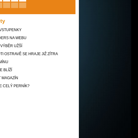
ity
VSTUPENKY
ERS NA WEBU
 VÝBĚR UŽŠÍ
TI OSTRAVĚ SE HRAJE JIŽ ZÍTRA
MÍNU
 BLÍŽÍ
T MAGAZÍN
 CELÝ PERNÍK?