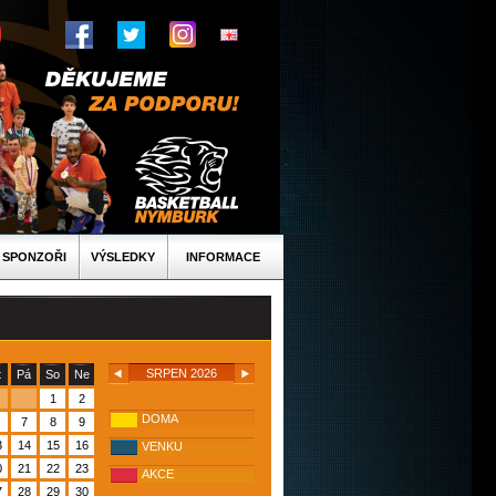
SPONZOŘI
VÝSLEDKY
INFORMACE
SRPEN 2026
t
Pá
So
Ne
1
2
DOMA
7
8
9
3
14
15
16
VENKU
0
21
22
23
AKCE
7
28
29
30