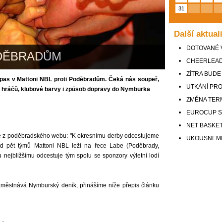
31
Další aktual
DOTOVANÉ 
DĚBRADŮM
CHEERLEAD
ZÍTRA BUDE
ápas v Mattoni NBL proti Poděbradům. Čeká nás soupeř,
UTKÁNÍ PRO
m hráčů, klubové barvy i způsob dopravy do Nymburka
ZMĚNA TER
EUROCUP SE
NET BASKE
e z poděbradského webu: "K okresnímu derby odcestujeme
UKOUSNEME
d pět týmů Mattoni NBL leží na řece Labe (Poděbrady,
 nejbližšímu odcestuje tým spolu se sponzory výletní lodí
aměstnává Nymburský deník, přinášíme níže přepis článku