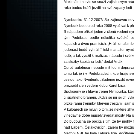
Maximální servis se snaží zajistit svým h
roku budou hráči jezdit na své zápasy lodí.
Nymbursko 31.12.2007/ Se zajímavou novi
Nymburk budou od roku 2008 využívat k př
S nápadem přišel jeden z členů vedení nym
tým Poděbrad podle několika svědků od
kajacích a dvou pramicích. „Hráli s naším b
jedenáct bodů vyhráli,“ řekl manažer nymbu
lodě, a tak využil k realizaci nápadu i své k
za služby kapitána lodi,“ dodal Vrták.
Oproti autobusu nebude mít lodní doprava
tomu tak je i v Poděbradech, kde hraje sv
cestou jako Nymburk. „Budeme jezdit rovněž
prozradil člen vedení klubu Karel Lípa.
Spokojený je i hlavní trenér Nymburka, kter
či špatného bránění. „Když se mi jejich výk
brzké ranní tréninky, kterými trestám i sám
V kuloárech se mluví o tom, že některé zhý
v nedávné době musely zvedat mosty. Na řa
Do budoucna se počítá s tím, že by mohly h
nad Labem, Čelákovicích, zájem by možná m
Mattoni NBL by byla Labská liga. Počítáme