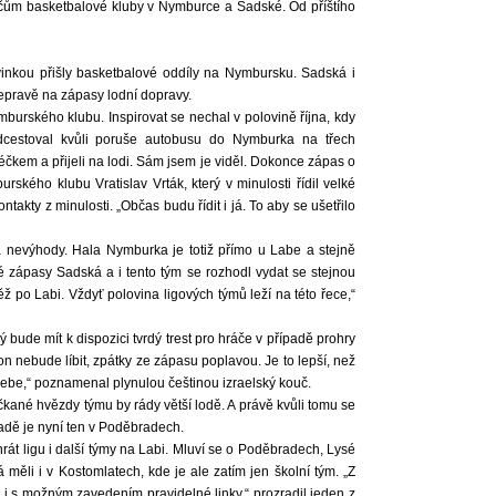
ráčům basketbalové kluby v Nymburce a Sadské. Od příštího
nkou přišly basketbalové oddíly na Nymbursku. Sadská i
epravě na zápasy lodní dopravy.
burského klubu. Inspirovat se nechal v polovině října, kdy
cestoval kvůli poruše autobusu do Nymburka na třech
éčkem a přijeli na lodi. Sám jsem je viděl. Dokonce zápas o
rského klubu Vratislav Vrták, který v minulosti řídil velké
ontakty z minulosti. „Občas budu řídit i já. To aby se ušetřilo
 nevýhody. Hala Nymburka je totiž přímo u Labe a stejně
é zápasy Sadská a i tento tým se rozhodl vydat se stejnou
 po Labi. Vždyť polovina ligových týmů leží na této řece,“
ý bude mít k dispozici tvrdý trest pro hráče v případě prohry
on nebude líbit, zpátky ze zápasu poplavou. Je to lepší, než
 sebe,“ poznamenal plynulou češtinou izraelský kouč.
čkané hvězdy týmu by rády větší lodě. A právě kvůli tomu se
dě je nyní ten v Poděbradech.
rát ligu i další týmy na Labi. Mluví se o Poděbradech, Lysé
ěli i v Kostomlatech, kde je ale zatím jen školní tým. „Z
 i s možným zavedením pravidelné linky,“ prozradil jeden z