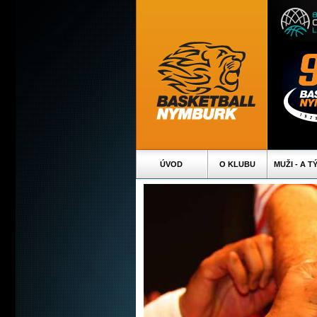
ÚVOD
O KLUBU
MUŽI - A T