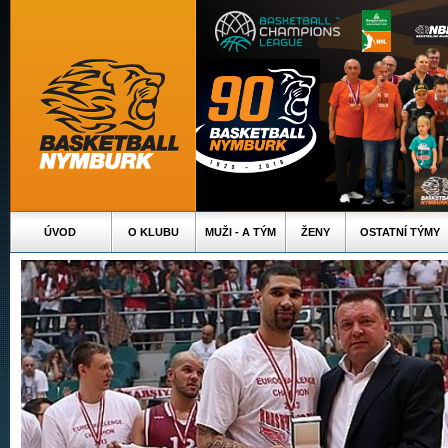
ÚVOD
O KLUBU
MUŽI - A TÝM
ŽENY
OSTATNÍ TÝMY