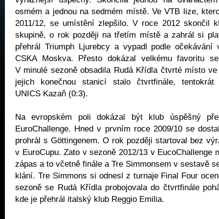
osmém a jednou na sedmém místě. Ve VTB lize, ktero
2011/12, se umístění zlepšilo. V roce 2012 skončil 
skupině, o rok později na třetím místě a zahrál si pla
přehrál Triumph Ljurebcy a vypadl podle očekávání ve
CSKA Moskva. Přesto dokázal velkému favoritu seb
V minulé sezoně obsadila Rudá Křídla čtvrté místo ve
jejich konečnou stanicí stalo čtvrtfinále, tentokrá
UNICS Kazaň (0:3).
Na evropském poli dokázal být klub úspěšný př
EuroChallenge. Hned v prvním roce 2009/10 se dostal
prohrál s Göttingenem. O rok později startoval bez vý
v EuroCupu. Zato v sezoně 2012/13 v EucoChallenge ne
zápas a to včetně finále a Tre Simmonsem v sestavě se 
klání. Tre Simmons si odnesl z turnaje Final Four oce
sezoně se Rudá Křídla probojovala do čtvrtfinále poh
kde je přehrál italský klub Reggio Emilia.