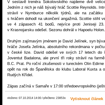
V sestavě trenéra Sokolovského najdeme dvě velic
Jedním z nich je náš bývalý hráč Scottie Reynolds. Int
strávil v Nymburce několik týdnů, ale na začátku 
s hráčem dohodl na ukončení angažmá. Scottie stihl ve 
ve 4 zápasech 41 bodů, nejvíce proti Jeniseji 23
v Krasnojarsku odešel. Sezonu dohrál v Hapoelu Holon.
Druhým zajímavým jménem je David Jelínek, syn býv
hráče Josefa Jelínka, absolutního rekordmana v počtu
v české lize. David odešel ve svých 17 letech do 
Joventut Badalona, ale první tři roky strávil na farm
B.C. Prat. Po roční zkušenosti v tureckém Olin Edirne 
opět na rok do Španělska do klubu Laboral Kuxta a o
Rudých Křídel.
Zápas začíná v Samaře v 17:00 středoevropského (ješ
vloženo: 07.10.2014 14:00 / přečteno: 23853x
Vytisknout článek