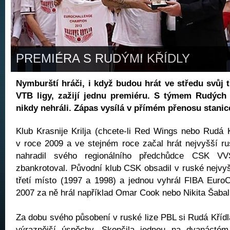
PREMIÉRA S RUDÝMI KŘÍDLY
Nymburští hráči, i když budou hrát ve středu svůj t
VTB ligy, zažijí jednu premiéru. S týmem Rudých K
nikdy nehráli. Zápas vysílá v přímém přenosu stanic
Klub Krasnije Krilja (chcete-li Red Wings nebo Rudá K
v roce 2009 a ve stejném roce začal hrát nejvyšší r
nahradil svého regionálního předchůdce CSK VV
zbankrotoval. Původní klub CSK obsadil v ruské nejvyš
třetí místo (1997 a 1998) a jednou vyhrál FIBA Euro
2007 za ně hrál například Omar Cook nebo Nikita Šabal
Za dobu svého působení v ruské lize PBL si Rudá Křídl
výraznější úspěchy. Skončila jednou na dvanáctém 