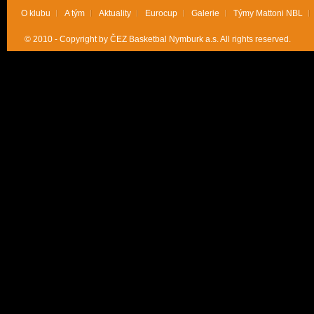
O klubu
A tým
Aktuality
Eurocup
Galerie
Týmy Mattoni NBL
© 2010 - Copyright by ČEZ Basketbal Nymburk a.s. All rights reserved.