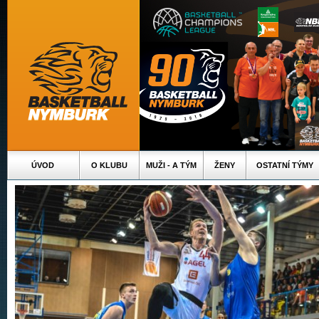
ÚVOD
O KLUBU
MUŽI - A TÝM
ŽENY
OSTATNÍ TÝMY