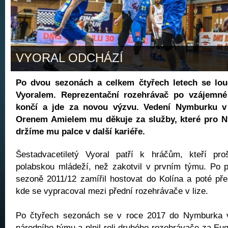
VYORAL ODCHÁZÍ
Po dvou sezonách a celkem čtyřech letech se l
Vyoralem. Reprezentační rozehrávač po vzájemn
končí a jde za novou výzvu. Vedení Nymburku v
Orenem Amielem mu děkuje za služby, které pro N
držíme mu palce v další kariéře.
Šestadvacetiletý Vyoral patří k hráčům, kteří pr
polabskou mládeží, než zakotvil v prvním týmu. Po p
sezoně 2011/12 zamířil hostovat do Kolína a poté pře
kde se vypracoval mezi přední rozehrávače v lize.
Po čtyřech sezonách se v roce 2017 do Nymburka vr
národního týmu a plnil roli druhého rozehrávače za 