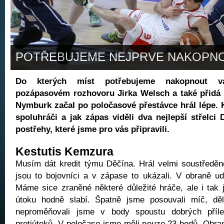
POTŘEBUJEME NEJPRVE NAKOPN
Do kterých míst potřebujeme nakopnout v
pozápasovém rozhovoru Jirka Welsch a také přidá 
Nymburk začal po poločasové přestávce hrál lépe. K
spoluhráči a jak zápas viděli dva nejlepší střelci 
postřehy, které jsme pro vás připravili.
Kestutis Kemzura
Musím dát kredit týmu Děčína. Hrál velmi soustředěn
jsou to bojovníci a v zápase to ukázali. V obraně udě
Máme sice zraněné některé důležité hráče, ale i tak 
útoku hodně slabí. Špatně jsme posouvali míč, dě
neproměňovali jsme v body spoustu dobrých přílež
protiútoků. V poločase jsme měli pouze 23 bodů. Obran