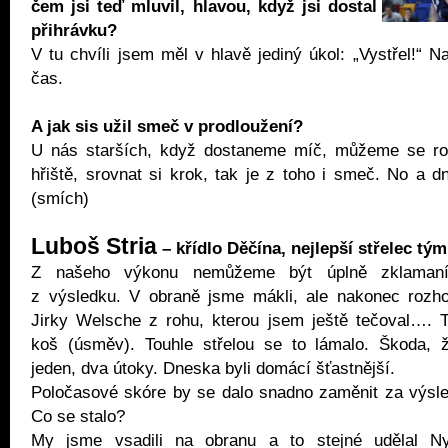
čem jsi teď mluvil, hlavou, když jsi dostal
přihrávku?
V tu chvíli jsem měl v hlavě jediný úkol: „Vystřel!“ N
čas.
A jak sis užil smeč v prodloužení?
U nás starších, když dostaneme míč, můžeme se ro
hřiště, srovnat si krok, tak je z toho i smeč. No a d
(smích)
Luboš Stria
– křídlo Děčína, nejlepší střelec tý
Z našeho výkonu nemůžeme být úplně zklamaní
z výsledku. V obraně jsme mákli, ale nakonec rozhod
Jirky Welsche z rohu, kterou jsem ještě tečoval…. 
koš (úsměv). Touhle střelou se to lámalo. Škoda, ž
jeden, dva útoky. Dneska byli domácí šťastnější.
Poločasové skóre by se dalo snadno zaměnit za výsled
Co se stalo?
My jsme vsadili na obranu a to stejné udělal 