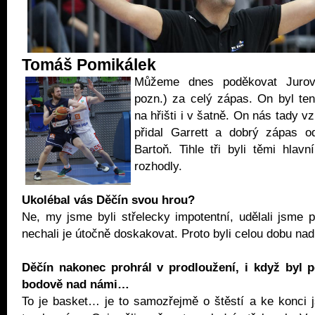
Tomáš Pomikálek
Můžeme dnes poděkovat Jurov
pozn.) za celý zápas. On byl te
na hřišti i v šatně. On nás tady v
přidal Garrett a dobrý zápas o
Bartoň. Tihle tři byli těmi hlavn
rozhodly.
Ukolébal vás Děčín svou hrou?
Ne, my jsme byli střelecky impotentní, udělali jsme 
nechali je útočně doskakovat. Proto byli celou dobu nad
Děčín nakonec prohrál v prodloužení, i když byl 
bodově nad námi…
To je basket… je to samozřejmě o štěstí a ke konci 