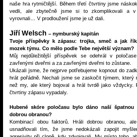
naše hra rytmičtější. Během třetí čtvrtiny jsme náskok
vedli, ale zbytečně jsme si to zkomplikovali a 
vyrovnali… V prodloužení jsme je už dali.
Jiří Welsch
– nymburský kapitán
Tvoje příspěvky k zápasu: trojka, smeč a jak ří
mozek týmu. Co mělo podle Tebe největší význam?
Můj nejdůležitější příspěvek se odehrál v poločas
zavřenými dveřmi a za zavřenými dveřmi to zůstane.
Ukázali jsme, že nejprve potřebujeme kopnout do zad
hrát pořádně. Nechali jsme se zaskočit týmem, který n
než my, ale který bojoval a hrál tvrdě jako vždycky. P
čtvrtiny zápasu vypadaly.
Hubené skóre poločasu bylo dáno naší špatnou 
dobrou obranou?
Kombinací obou faktorů. Hráli dobrou obranou, al
usnadňovali tím, že jsme nedokázali zapojit myšlen
agresivity při cloně, kdy zdvojovali. My místo toho, a