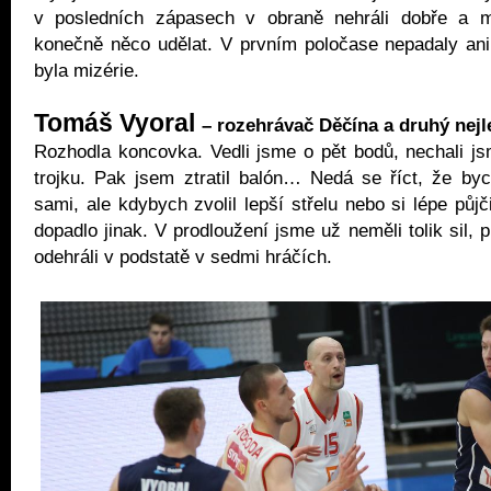
v posledních zápasech v obraně nehráli dobře a m
konečně něco udělat. V prvním poločase nepadaly ani 
byla mizérie.
Tomáš Vyoral
– rozehrávač Děčína a druhý nejl
Rozhodla koncovka. Vedli jsme o pět bodů, nechali js
trojku. Pak jsem ztratil balón… Nedá se říct, že byc
sami, ale kdybych zvolil lepší střelu nebo si lépe půjč
dopadlo jinak. V prodloužení jsme už neměli tolik sil,
odehráli v podstatě v sedmi hráčích.