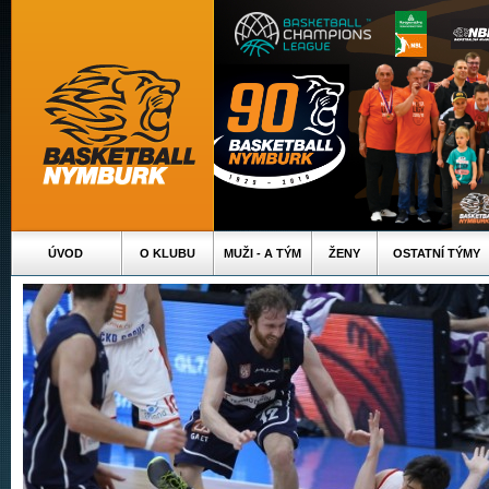
ÚVOD
O KLUBU
MUŽI - A TÝM
ŽENY
OSTATNÍ TÝMY