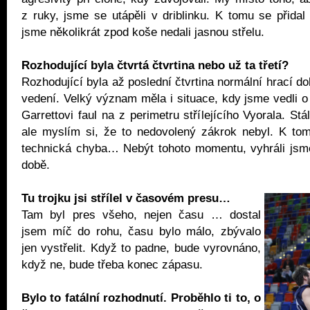
z ruky, jsme se utápěli v driblinku. K tomu se přidal 
jsme několikrát zpod koše nedali jasnou střelu.
Rozhodující byla čtvrtá čtvrtina nebo už ta třetí?
Rozhodující byla až poslední čtvrtina normální hrací do
vedení. Velký význam měla i situace, kdy jsme vedli o 
Garrettovi faul na z perimetru střílejícího Vyorala. Stá
ale myslím si, že to nedovolený zákrok nebyl. K tom
technická chyba… Nebýt tohoto momentu, vyhráli jsme
době.
Tu trojku jsi střílel v časovém presu…
Tam byl pres všeho, nejen času … dostal
jsem míč do rohu, času bylo málo, zbývalo
jen vystřelit. Když to padne, bude vyrovnáno,
když ne, bude třeba konec zápasu.
Bylo to fatální rozhodnutí. Proběhlo ti to, o