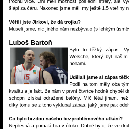
trochu více. Oni měli možnost poslední střely, ale Vy
šlápl za čáru. Nakonec jsme měli my ještě 1,5 vteřiny 
Věřili jste Jirkovi, že dá trojku?
Museli jsme, nic jiného nám nezbývalo (s lehkým úsm
Luboš Bartoň
Bylo to těžký zápas. Vy
Welsche, který byl naši
nohami.
Udělali jsme si zápas těž
Podíl na tom měly oba tý
kvalitu a je fakt, že nám v první čtvrtce hodně chyběl 
schopni získat odražené balóny. Míč létal jinam, ne
díky tomu se z toho vyklubal zápas, jaký jsme pak odeh
Co bylo brzdou našeho bezproblémového utkání?
Nepřesná a pomalá hra v útoku. Dobré bylo, že ve dr