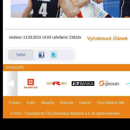
vloženo: 13.03.2015 14:03 / přečteno: 23633x
Vytisknout článek
Sdílet
SPONZOŘI
O klubu
A tým
Aktuality
Eurocup
Galerie
Týmy Mattoni NBL
© 2010 - Copyright by ČEZ Basketbal Nymburk a.s. All rights reserved.