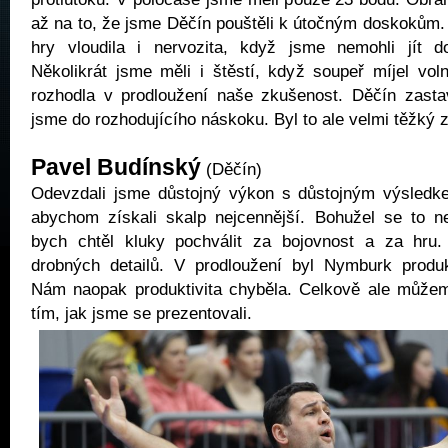
až na to, že jsme Děčín pouštěli k útočným doskokům
hry vloudila i nervozita, když jsme nemohli jít d
Několikrát jsme měli i štěstí, když soupeř míjel vol
rozhodla v prodloužení naše zkušenost. Děčín zastav
jsme do rozhodujícího náskoku. Byl to ale velmi těžký 
Pavel Budínský
(Děčín)
Odevzdali jsme důstojný výkon s důstojným výsledk
abychom získali skalp nejcennější. Bohužel se to n
bych chtěl kluky pochválit za bojovnost a za hru.
drobných detailů. V prodloužení byl Nymburk produ
Nám naopak produktivita chyběla. Celkově ale můžem
tím, jak jsme se prezentovali.