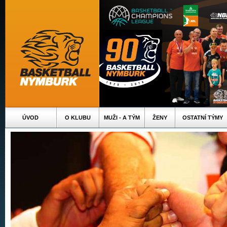
ÚVOD
O KLUBU
MUŽI - A TÝM
ŽENY
OSTATNÍ TÝMY