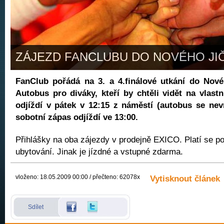
ZÁJEZD FANCLUBU DO NOVÉHO JI
FanClub pořádá na 3. a 4.finálové utkání do Nové
Autobus pro diváky, kteří by chtěli vidět na vlastn
odjíždí v pátek v 12:15 z náměstí (autobus se nev
sobotní zápas odjíždí ve 13:00.
Přihlášky na oba zájezdy v prodejně EXICO. Platí se p
ubytování. Jinak je jízdné a vstupné zdarma.
vloženo: 18.05.2009 00:00 / přečteno: 62078x
Vytisknout článek
Sdílet