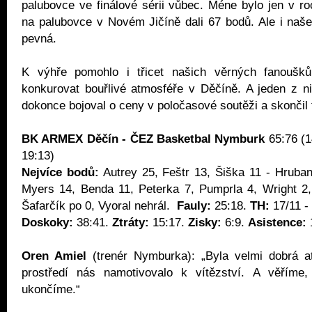
palubovce ve finálové sérii vůbec. Méne bylo jen v r
na palubovce v Novém Jičíně dali 67 bodů. Ale i naš
pevná.
K výhře pomohlo i třicet našich věrných fanoušků,
konkurovat bouřlivé atmosféře v Děčíně. A jeden z n
dokonce bojoval o ceny v poločasové soutěži a skončil
BK ARMEX Děčín - ČEZ Basketbal Nymburk
65:76 (1
19:13)
Nejvíce bodů:
Autrey 25, Feštr 13, Šiška 11 - Hruba
Myers 14, Benda 11, Peterka 7, Pumprla 4, Wright 2,
Šafarčík po 0, Vyoral nehrál.
Fauly:
25:18.
TH:
17/11 -
Doskoky:
38:41.
Ztráty:
15:17.
Zisky:
6:9.
Asistence:
Oren Amiel
(trenér Nymburka): „Byla velmi dobrá at
prostředí nás namotivovalo k vítězství. A věříme,
ukončíme.“