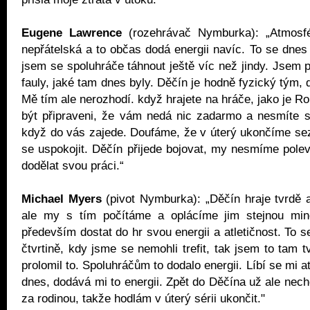
Eugene Lawrence
(rozehrávač Nymburka): „Atmosfé
nepřátelská a to občas dodá energii navíc. To se dnes 
jsem se spoluhráče táhnout ještě víc než jindy. Jsem p
fauly, jaké tam dnes byly. Děčín je hodně fyzický tým, 
Mě tím ale nerozhodí. když hrajete na hráče, jako je R
být připraveni, že vám nedá nic zadarmo a nesmíte s
když do vás zajede. Doufáme, že v úterý ukončíme se
se uspokojit. Děčín přijede bojovat, my nesmíme pol
dodělat svou práci.“
Michael Myers
(pivot Nymburka): „Děčín hraje tvrdě a
ale my s tím počítáme a oplácíme jim stejnou min
především dostat do hr svou energii a atletičnost. To 
čtvrtině, kdy jsme se nemohli trefit, tak jsem to tam 
prolomil to. Spoluhráčům to dodalo energii. Líbí se mi a
dnes, dodává mi to energii. Zpět do Děčína už ale nec
za rodinou, takže hodlám v úterý sérii ukončit."