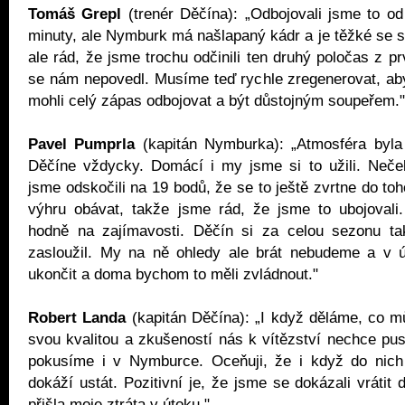
Tomáš Grepl
(trenér Děčína): „Odbojovali jsme to od
minuty, ale Nymburk má našlapaný kádr a je těžké se s
ale rád, že jsme trochu odčinili ten druhý poločas z pr
se nám nepovedl. Musíme teď rychle zregenerovat, ab
mohli celý zápas odbojovat a být důstojným soupeřem."
Pavel Pumprla
(kapitán Nymburka): „Atmosféra byla 
Děčíne vždycky. Domácí i my jsme si to užili. Neče
jsme odskočili na 19 bodů, že se to ještě zvrtne do to
výhru obávat, takže jsme rád, že jsme to ubojovali.
hodně na zajímavosti. Děčín si za celou sezonu t
zasloužil. My na ně ohledy ale brát nebudeme a v ú
ukončit a doma bychom to měli zvládnout."
Robert Landa
(kapitán Děčína): „I když děláme, co 
svou kvalitou a zkušeností nás k vítězství nechce pust
pokusíme i v Nymburce. Oceňuji, že i když do nich 
dokáží ustát. Pozitivní je, že jsme se dokázali vrátit
přišla moje ztráta v útoku."