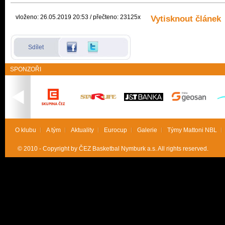
vloženo: 26.05.2019 20:53 / přečteno: 23125x
Vytisknout článek
Sdílet
SPONZOŘI
O klubu
A tým
Aktuality
Eurocup
Galerie
Týmy Mattoni NBL
© 2010 - Copyright by ČEZ Basketbal Nymburk a.s. All rights reserved.