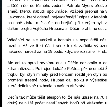
a Děčín šel do těsného vedení. Pak ale Myers předve
smeč, kterou nabudil spoluhráče. Vzápětí přepnul na 
Lawrence, který odehrál nejvydařenější zápas v letošní
po sobě získal míč a šel do brejků, při kterých byl tv
dalším brejku Vojtěcha Hrubana si Děčín bral time out 
Válečníci se ale udrželi v kontaktu a nepouštěli ná
rozdílu. Až ve třetí části série trojek zařídila výraz
nakonec narostl až na 19 bodů, když se rozstříleli Hr
Ale ani to oproti prvnímu duelu Děčín nezlomilo a d
zdramatizovat. Po trojce Lukáše Feštra, pěkné smeči Ši
trojku, byl čtyři minuty před koncem rozdíl jen čtyři 
proměnil trestné hody, Hruban dal trojku a výsledke
která definitivně rozhodla o našem vítězství.
Děčín tak může těšit alespoň to, že nás udržel na 76 
druhý nejnižší počet nastřílených bodů při vítězném 