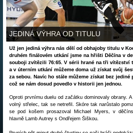
JEDINÁ VÝHRA OD TITULU
Už jen jediná výhra nás dělí od obhajoby titulu v K
druhém finálovém utkání jsme na hřišti Děčína v d
souboji zvítězili 76:65. V sérii hrané na tři vítězstv
a v úterním utkání můžeme doma už získat svůj šestn
za sebou. Navíc ho stále můžeme získat bez jediné 
což se nám dosud povedlo v historii jen jednou.
Oproti prvnímu duelu od začátku dominovaly obrany. A 
volný střelec, tak se netrefil. Skóre tak narůstalo pom
se pod košem prosazoval Michael Myers, v děčínsk
hlavně Lamb Autrey s Ondřejem Šiškou.
Prvních pět minut druhé čtvrtiny se naši hráči nedokáza