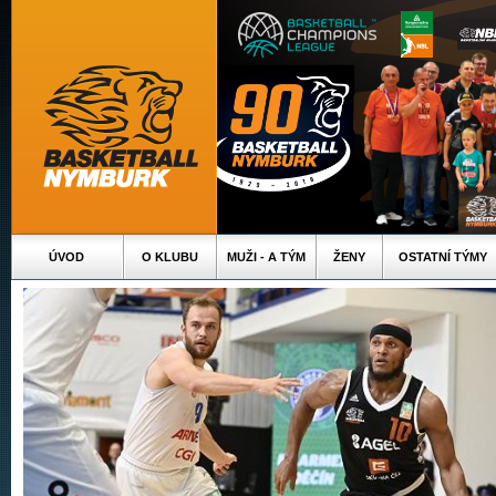
ÚVOD
O KLUBU
MUŽI - A TÝM
ŽENY
OSTATNÍ TÝMY