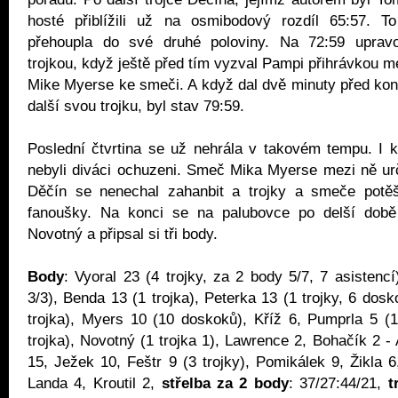
hosté přiblížili už na osmibodový rozdíl 65:57. To 
přehoupla do své druhé poloviny. Na 72:59 upravo
trojkou, když ještě před tím vyzval Pampi přihrávkou 
Mike Myerse ke smeči. A když dal dvě minuty před ko
další svou trojku, byl stav 79:59.
Poslední čtvrtina se už nehrála v takovém tempu. I 
nebyli diváci ochuzeni. Smeč Mika Myerse mezi ně určit
Děčín se nenechal zahanbit a trojky a smeče potěši
fanoušky. Na konci se na palubovce po delší době o
Novotný a připsal si tři body.
Body
: Vyoral 23 (4 trojky, za 2 body 5/7, 7 asistencí
3/3), Benda 13 (1 trojka), Peterka 13 (1 trojky, 6 dos
trojka), Myers 10 (10 doskoků), Kříž 6, Pumprla 5 (1
trojka), Novotný (1 trojka 1), Lawrence 2, Bohačík 2 -
15, Ježek 10, Feštr 9 (3 trojky), Pomikálek 9, Žikla 6
Landa 4, Kroutil 2,
střelba za 2 body
: 37/27:44/21,
t