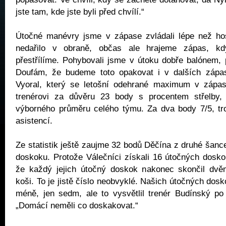
jste tam, kde jste byli před chvílí.“
Útočné manévry jsme v zápase zvládali lépe než h
nedařilo v obraně, občas ale hrajeme zápas, k
přestřílíme. Pohybovali jsme v útoku dobře balónem, 
Doufám, že budeme toto opakovat i v dalších zápa
Vyoral, který se letošní odehrané maximum v zápa
trenérovi za důvěru 23 body s procentem střelby,
výborného průměru celého týmu. Za dva body 7/5, tro
asistencí.
Ze statistik ještě zaujme 32 bodů Děčína z druhé šanc
doskoku. Protože Válečníci získali 16 útočných dosko
že každý jejich útočný doskok nakonec skončil dv
koši. To je jistě číslo neobvyklé. Našich útočných dos
méně, jen sedm, ale to vysvětlil trenér Budínský po
„Domácí neměli co doskakovat.“