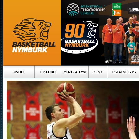
ÚVOD
O KLUBU
MUŽI - A TÝM
ŽENY
OSTATNÍ TÝMY