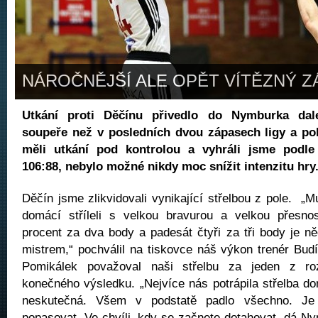
NÁROČNĚJŠÍ ALE OPĚT VÍTĚZNÝ Z
Utkání proti Děčínu přivedlo do Nymburka dale
soupeře než v posledních dvou zápasech ligy a po
měli utkání pod kontrolou a vyhráli jsme podle
106:88, nebylo možné nikdy moc snížit intenzitu hry
Děčín jsme zlikvidovali vynikající střelbou z pole. „M
domácí stříleli s velkou bravurou a velkou přesnos
procent za dva body a padesát čtyři za tři body je ně
mistrem,“ pochválil na tiskovce náš výkon trenér Bu
Pomikálek považoval naši střelbu za jeden z roz
konečného výsledku. „Nejvíce nás potrápila střelba do
neskutečná. Všem v podstatě padlo všechno. Je
popasovat. Ve chvíli, kdy se začnete dotahovat, dá Ny