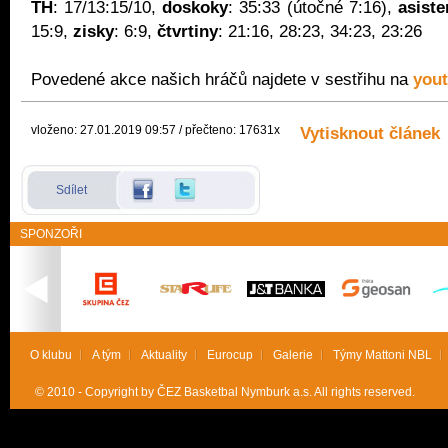
TH
: 17/13:15/10,
doskoky
: 35:33 (útočné 7:16),
asiste
15:9,
zisky
: 6:9,
čtvrtiny
: 21:16, 28:23, 34:23, 23:26
Povedené akce našich hráčů najdete v sestřihu na
you
vloženo: 27.01.2019 09:57 / přečteno: 17631x
Vytisknout článek
Sdílet
SPONZOŘI
O klubu
A tým
Aktuality
Eurocup
Galerie
Týmy Mattoni NBL
© 2010 - Copyright by ČEZ Basketbal Nymburk a.s. All rights reserved.