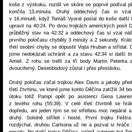
koše z výskoku, rozdíl ve skóre se poprvé podíval p
končila 13.minuta. Druhý oddechový čas si vzal
v 16.minutě, když Tomáš Vyoral poslal do koše další tr
upravil na 40:24. Po dvou trojkách amerických posil 
průběžný stav na 42:32 a oddechový čas si vzal náš
prvního poločasu chyběly 3 minuty a 2 sekundy. Krát
třetí osobní chyby se dopustil Vojta Hruban a střídal.
jsme nedokázali uchránit a za stavu 42:34 si další ti
Amiel. Z rohu se trefil za tři body Martin Peterka 
dvouciferný. Desetibodový zůstal i přes přestávku.
Druhý poločas začal trojkou Alex Davis a jakoby pře
třetí čtvrtinu, ve které jsme konto Děčína zatížili 34 b
útoku totiž Pampi opět po asistenci Gena Lawrenc
z levého rohu (55:39). V celé třetí čtvrtině se hrá
dopředu, ani jeden tým se se střelbou moc nepáral a 
druhý. Solidně stříleli i hosté. První trojku Feštr
rozdýchal, druhou Carlsona už ne a pozval si hráče 
poradu. Po další trojce Děčína, jejímž autorem byl T