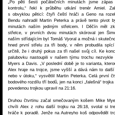
„Po pěti šesti počátečních minutách jsme zápas 
kontrolu,“ řekl k průběhu utkání trenér Amiel. Zah
s obvyklou pěticí: čtyři čeští hráči a Geno na roze
Bendu nahradil Martin Peterka a právě tento pivot b
minutách naším jediným střelcem. I Děčín měl zkr
střelce, v prvních dvou minutách skóroval jen Ši
naším střídajícím byl Tomáš Vyoral a možná i skutečnos
hned první střelu za tři body, v něm probudila spíc
určitě, že i druhý pokus za tři našel svůj cíl. Ke konc
palubovku nastoupili v našem týmu trochu nezvykle t
Myers a Davis. „V poslední době je to varianta, kter
Alex hraje na trojce, jsme vyšší a dává nám to další
nebo v útoku,“ vysvětlil Martin Peterka. Celá první čt
bodového rozdílu tří bodů, jen na konci „falešná“ trojka 
povedenou trojkou upravil na 21:16.
Druhou čtvrtinu začal smečovaným košem Mike Myer
chvíli Alex z rohu další trojku na 26:18, svolal si t
hráče k poradě. Jenže na Autreyho koš odpověděl tr