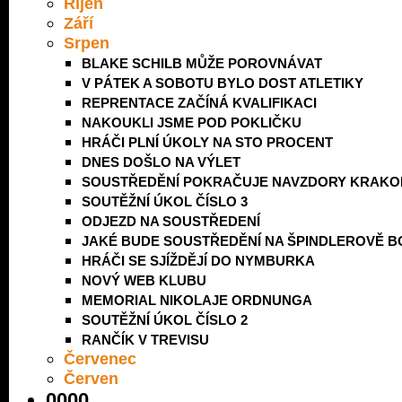
Říjen
Září
Srpen
BLAKE SCHILB MŮŽE POROVNÁVAT
V PÁTEK A SOBOTU BYLO DOST ATLETIKY
REPRENTACE ZAČÍNÁ KVALIFIKACI
NAKOUKLI JSME POD POKLIČKU
HRÁČI PLNÍ ÚKOLY NA STO PROCENT
DNES DOŠLO NA VÝLET
SOUSTŘEDĚNÍ POKRAČUJE NAVZDORY KRAKO
SOUTĚŽNÍ ÚKOL ČÍSLO 3
ODJEZD NA SOUSTŘEDENÍ
JAKÉ BUDE SOUSTŘEDĚNÍ NA ŠPINDLEROVĚ 
HRÁČI SE SJÍŽDĚJÍ DO NYMBURKA
NOVÝ WEB KLUBU
MEMORIAL NIKOLAJE ORDNUNGA
SOUTĚŽNÍ ÚKOL ČÍSLO 2
RANČÍK V TREVISU
Červenec
Červen
0000