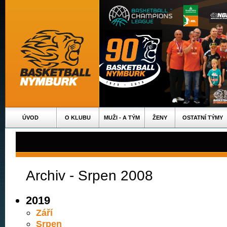
ÚVOD
O KLUBU
MUŽI - A TÝM
ŽENY
OSTATNÍ TÝMY
Archiv - Srpen 2008
2019
Září
Srpen