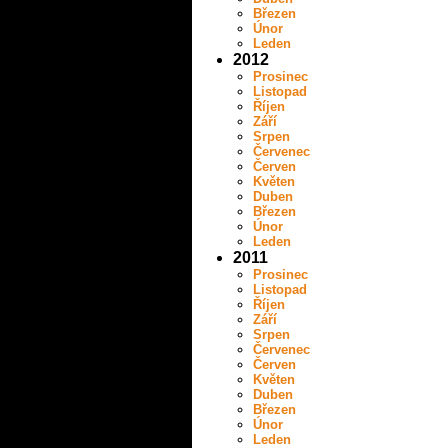
Březen
Únor
Leden
2012
Prosinec
Listopad
Říjen
Září
Srpen
Červenec
Červen
Květen
Duben
Březen
Únor
Leden
2011
Prosinec
Listopad
Říjen
Září
Srpen
Červenec
Červen
Květen
Duben
Březen
Únor
Leden