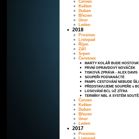
Červen
Květen
Duben
Březen
Únor
Leden
2018
Prosinec
Listopad
Říjen
Září
Srpen
Červenec
MARTY KOLÁŘ BUDE HOSTOVA
PRVNÍ OPRAVDOVÝ NOVÁČEK
TISKOVÁ ZPRÁVA - ALEX DAVIS
SOUPEŘI PODVANÁCTÉ
PAMPI: CESTOVÁNÍ NEBUDE ŠÍ
PŘEDSTAVUJEME SOUPEŘE v B
LOSOVÁNÍ BCL UŽ ZÍTRA
TERMÍNY NBL A SYSTÉM SOUTĚ
Červen
Květen
Duben
Březen
Únor
Leden
2017
Prosinec
Listopad