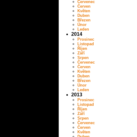
Červenec
Červen
Květen
Duben
Březen
Únor
Leden
2014
Prosinec
Listopad
Říjen
Září
Srpen
Červenec
Červen
Květen
Duben
Březen
Únor
Leden
2013
Prosinec
Listopad
Říjen
Září
Srpen
Červenec
Červen
Květen
Duben