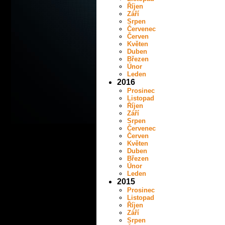
Říjen
Září
Srpen
Červenec
Červen
Květen
Duben
Březen
Únor
Leden
2016
Prosinec
Listopad
Říjen
Září
Srpen
Červenec
Červen
Květen
Duben
Březen
Únor
Leden
2015
Prosinec
Listopad
Říjen
Září
Srpen