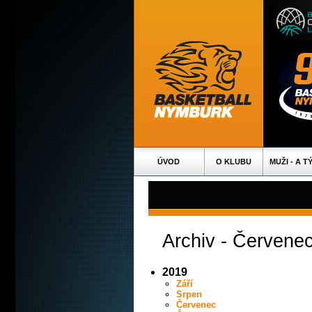
ÚVOD
O KLUBU
MUŽI - A T
Archiv - Červene
2019
Září
Srpen
Červenec