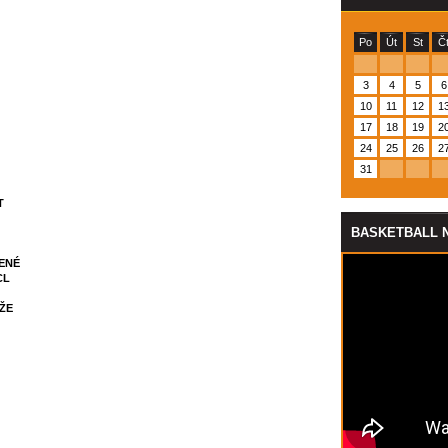
Po
Út
St
Č
3
4
5
6
10
11
12
1
17
18
19
2
24
25
26
2
31
T
BASKETBALL 
LENÉ
CL
ŽE