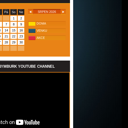
SRPEN 2026
t
Pá
So
Ne
1
2
DOMA
7
8
9
3
14
15
16
VENKU
0
21
22
23
AKCE
7
28
29
30
NYMBURK YOUTUBE CHANNEL