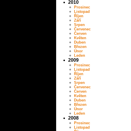
2010
Prosinec
Listopad
Říjen
Září
Srpen
Červenec
Červen
Květen
Duben
Březen
Únor
Leden
2009
Prosinec
Listopad
Říjen
Září
Srpen
Červenec
Červen
Květen
Duben
Březen
Únor
Leden
2008
Prosinec
Listopad