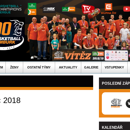
ÝM
ŽENY
OSTATNÍ TÝMY
AKTUALITY
GALERIE
VSTUPENKY
POSLEDNÍ ZÁ
c 2018
KALENDÁŘ