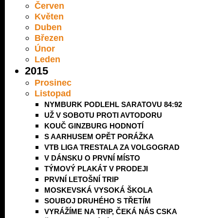
Červen
Květen
Duben
Březen
Únor
Leden
2015
Prosinec
Listopad
NYMBURK PODLEHL SARATOVU 84:92
UŽ V SOBOTU PROTI AVTODORU
KOUČ GINZBURG HODNOTÍ
S AARHUSEM OPĚT PORÁŽKA
VTB LIGA TRESTALA ZA VOLGOGRAD
V DÁNSKU O PRVNÍ MÍSTO
TÝMOVÝ PLAKÁT V PRODEJI
PRVNÍ LETOŠNÍ TRIP
MOSKEVSKÁ VYSOKÁ ŠKOLA
SOUBOJ DRUHÉHO S TŘETÍM
VYRÁŽÍME NA TRIP, ČEKÁ NÁS CSKA