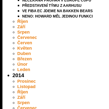
NEČEKANÁ PROHRA V EUROPE CUPU
PŘEDSTAVENÍ TÝMU Z AARHUSU
VE FIBA EC JDEME NA BAKKEN BEARS
NENO: HOWARD MĚL JEDINOU FUNKCI
Říjen
Září
Srpen
Červenec
Červen
Květen
Duben
Březen
Únor
Leden
2014
Prosinec
Listopad
Říjen
Září
Srpen
Červenec