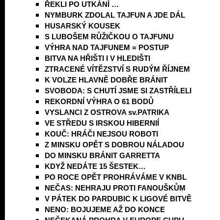
ŘEKLI PO UTKÁNÍ …
NYMBURK ZDOLAL TAJFUN A JDE DÁL
HUSARSKÝ KOUSEK
S LUBOŠEM RŮŽIČKOU O TAJFUNU
VÝHRA NAD TAJFUNEM = POSTUP
BITVA NA HŘIŠTI I V HLEDIŠTI
ZTRACENÉ VÍTĚZSTVÍ S RUDÝM ŘÍJNEM
K VOLZE HLAVNĚ DOBŘE BRÁNIT
SVOBODA: S CHUTÍ JSME SI ZASTŘÍLELI
REKORDNÍ VÝHRA O 61 BODŮ
VYSLANCI Z OSTROVA sv.PATRIKA
VE STŘEDU S IRSKOU HIBERNIÍ
KOUČ: HRÁČI NEJSOU ROBOTI
Z MINSKU OPĚT S DOBROU NÁLADOU
DO MINSKU BRÁNIT GARRETTA
KDYŽ NEDÁTE 15 ŠESTEK…
PO ROCE OPĚT PROHRÁVÁME V KNBL
NEČAS: NEHRAJU PROTI FANOUŠKŮM
V PÁTEK DO PARDUBIC K LIGOVÉ BITVĚ
NENO: BOJUJEME AŽ DO KONCE