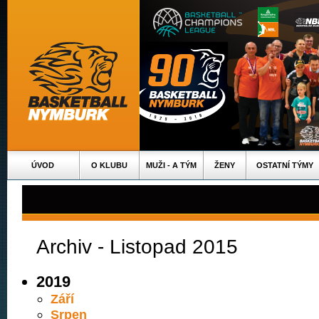
ÚVOD
O KLUBU
MUŽI - A TÝM
ŽENY
OSTATNÍ TÝMY
Archiv - Listopad 2015
2019
Září
Srpen