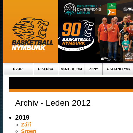
ÚVOD
O KLUBU
MUŽI - A TÝM
ŽENY
OSTATNÍ TÝMY
Archiv - Leden 2012
2019
Září
Srpen