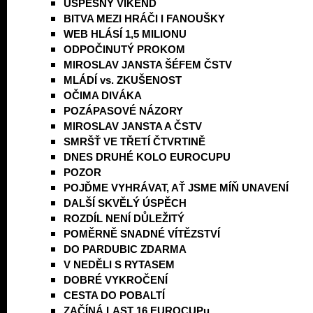
ÚSPĚŠNÝ VÍKEND
BITVA MEZI HRÁČI I FANOUŠKY
WEB HLÁSÍ 1,5 MILIONU
ODPOČINUTÝ PROKOM
MIROSLAV JANSTA ŠÉFEM ČSTV
MLÁDÍ vs. ZKUŠENOST
OČIMA DIVÁKA
POZÁPASOVÉ NÁZORY
MIROSLAV JANSTA A ČSTV
SMRŠŤ VE TŘETÍ ČTVRTINĚ
DNES DRUHÉ KOLO EUROCUPU
POZOR
POJĎME VYHRÁVAT, AŤ JSME MÍŇ UNAVENÍ
DALŠÍ SKVĚLÝ ÚSPĚCH
ROZDÍL NENÍ DŮLEŽITÝ
POMĚRNĚ SNADNÉ VÍTĚZSTVÍ
DO PARDUBIC ZDARMA
V NEDĚLI S RYTASEM
DOBRÉ VYKROČENÍ
CESTA DO POBALTÍ
ZAČÍNÁ LAST 16 EUROCUPu