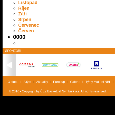
Listopad
Říjen
Září
Srpen
Červenec
Červen
0000
SPONZOŘI
O klubu
A tým
Aktuality
Eurocup
Galerie
Týmy Mattoni NBL
© 2010 - Copyright by ČEZ Basketbal Nymburk a.s. All rights reserved.